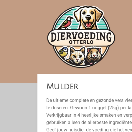
Ga
direct
naar
de
hoofdinhoud
Mulder
De ultieme complete en gezonde vers vlee
te doseren. Gewoon 1 nugget (25g) per ki
Verkrijgbaar in 4 heerlijke smaken en ver
gebruiken alleen de allerbeste ingrediën
Geef jouw huisdier de voeding die het ve