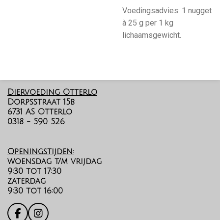
Voedingsadvies: 1 nugget
à 25 g per 1 kg
lichaamsgewicht.
Diervoeding Otterlo
Dorpsstraat 15b
6731 AS Otterlo
0318 - 590 526
Openingstijden:
woensdag t/m vrijdag
9:30 tot 17:30
zaterdag
9:30 tot 16:00
F
I