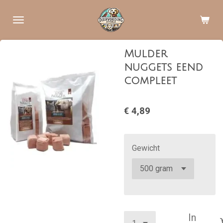
Ga
direct
naar
de
Mulder
hoofdinhoud
nuggets eend
compleet
€ 4,89
Gewicht
In