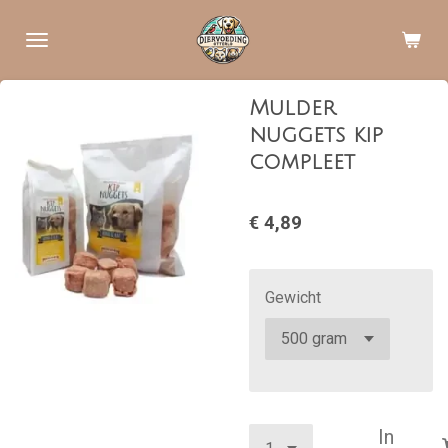
Ga
direct
naar
de
Mulder
hoofdinhoud
nuggets kip
compleet
€ 4,89
Gewicht
In