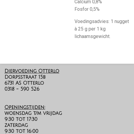
Calcium 0,8%
Fosfor 0,5%
Voedingsadvies: 1 nugget
à 25 g per 1 kg
lichaamsgewicht.
Diervoeding Otterlo
Dorpsstraat 15b
6731 AS Otterlo
0318 - 590 526
Openingstijden:
woensdag t/m vrijdag
9:30 tot 17:30
zaterdag
9:30 tot 16:00