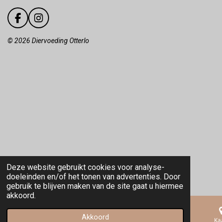
F
I
a
n
c
s
©️
2026 Diervoeding Otterlo
e
t
b
a
o
g
o
r
k
a
m
Deze website gebruikt cookies voor analyse-
doeleinden en/of het tonen van advertenties. Door
gebruik te blijven maken van de site gaat u hiermee
akkoord.
Akkoord
E-mailadres
Telefoonnummer
Ka