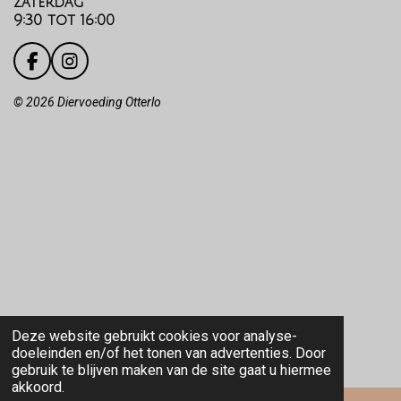
zaterdag
9:30 tot 16:00
F
I
a
n
c
s
©️
2026 Diervoeding Otterlo
e
t
b
a
o
g
o
r
k
a
m
Deze website gebruikt cookies voor analyse-
doeleinden en/of het tonen van advertenties. Door
gebruik te blijven maken van de site gaat u hiermee
akkoord.