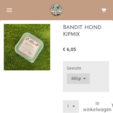
Ga
direct
naar
de
Bandit hond
hoofdinhoud
Kipmix
€ 6,05
Gewicht
In
winkelwagen