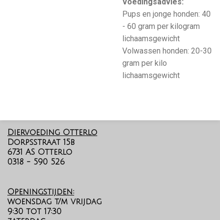
Voedingsadvies:
Pups en jonge honden: 40
- 60 gram per kilogram
lichaamsgewicht
Volwassen honden: 20-30
gram per kilo
lichaamsgewicht
Diervoeding Otterlo
Dorpsstraat 15b
6731 AS Otterlo
0318 - 590 526
Openingstijden:
woensdag t/m vrijdag
9:30 tot 17:30