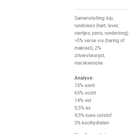
Samenstelling: k
ip,
r
undvlees (hart, lever,
niertjes, pens, runderlong)
>5% verse vis (haring of
makreel), 2%
zilvervliesrijst,
maïskiemolie
Analyse:
15% eiwit
65% vocht
14% vet
0,5% as
4,5% ruwe celstof
3% koolhydraten