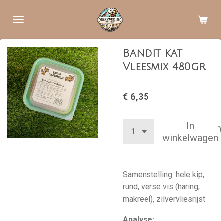
Ga
direct
naar
de
Bandit kat
hoofdinhoud
Vleesmix 480gr
€ 6,35
In
winkelwagen
Samenstelling: hele kip,
rund, verse vis (haring,
makreel), zilvervliesrijst
Analyse: