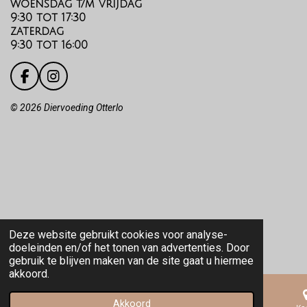
woensdag t/m vrijdag
9:30 tot 17:30
zaterdag
9:30 tot 16:00
F
I
a
n
c
s
©️
2026 Diervoeding Otterlo
e
t
b
a
o
g
o
r
k
a
m
Deze website gebruikt cookies voor analyse-
doeleinden en/of het tonen van advertenties. Door
gebruik te blijven maken van de site gaat u hiermee
akkoord.
Akkoord