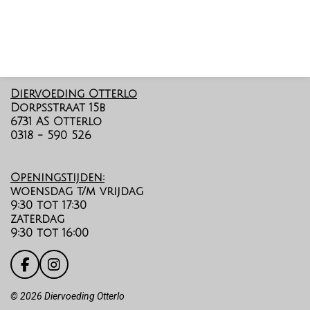
Diervoeding Otterlo
Dorpsstraat 15b
6731 AS Otterlo
0318 - 590 526
Openingstijden:
woensdag t/m vrijdag
9:30 tot 17:30
zaterdag
9:30 tot 16:00
F
I
a
n
c
s
©️
2026 Diervoeding Otterlo
e
t