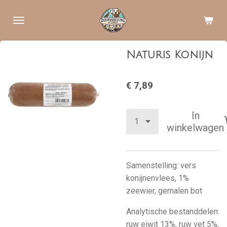
Ga
direct
naar
de
Naturis Konijn
hoofdinhoud
€ 7,89
In
winkelwagen
Samenstelling: vers
konijnenvlees, 1%
zeewier, gemalen bot
Analytische bestanddelen:
ruw eiwit 13%, ruw vet 5%,