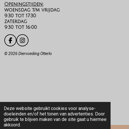
Openingstijden:
woensdag t/m vrijdag
9:30 tot 17:30
zaterdag
9:30 tot 16:00
F
I
a
n
c
s
©️
2026 Diervoeding Otterlo
e
t
b
a
o
g
o
r
k
a
m
Deze website gebruikt cookies voor analyse-
doeleinden en/of het tonen van advertenties. Door
gebruik te blijven maken van de site gaat u hiermee
akkoord.