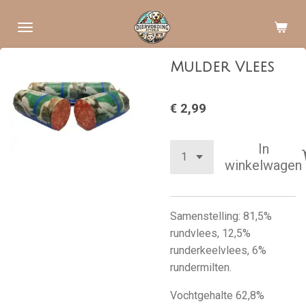
Ga
direct
naar
Mulder Vlees
de
hoofdinhoud
€ 2,99
In
winkelwagen
Samenstelling: 81,5%
rundvlees, 12,5%
runderkeelvlees, 6%
rundermilten.
Vochtgehalte 62,8%