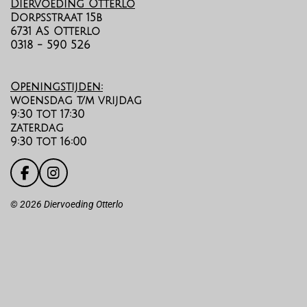
Diervoeding Otterlo
Dorpsstraat 15b
6731 AS Otterlo
0318 - 590 526
Openingstijden:
woensdag t/m vrijdag
9:30 tot 17:30
zaterdag
9:30 tot 16:00
F
I
a
n
c
s
©️
2026 Diervoeding Otterlo
e
t
b
a
o
g
o
r
k
a
m