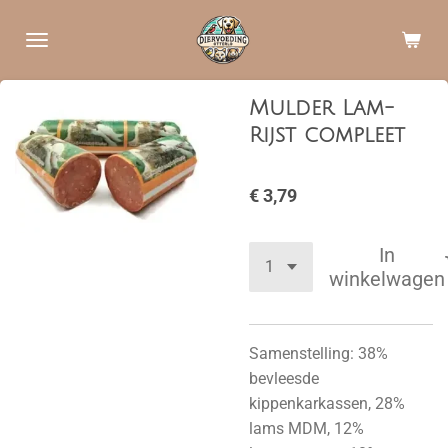
Ga
direct
naar
de
Mulder Lam-
hoofdinhoud
Rijst compleet
€ 3,79
In
winkelwagen
Samenstelling: 38%
bevleesde
kippenkarkassen, 28%
lams MDM, 12%