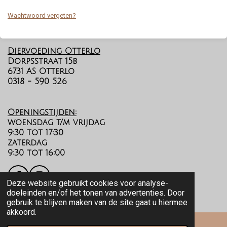
Wachtwoord vergeten?
Diervoeding Otterlo
Dorpsstraat 15b
6731 AS Otterlo
0318 - 590 526
Openingstijden:
woensdag t/m vrijdag
9:30 tot 17:30
zaterdag
9:30 tot 16:00
F
I
Deze website gebruikt cookies voor analyse-
a
n
doeleinden en/of het tonen van advertenties. Door
c
s
©️
2026 Diervoeding Otterlo
gebruik te blijven maken van de site gaat u hiermee
e
t
akkoord.
b
a