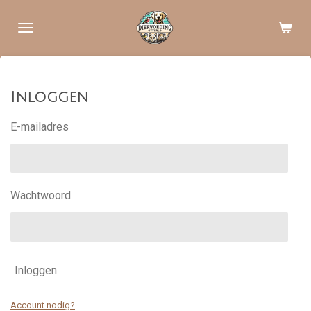
Ga
direct
naar
de
hoofdinhoud
Inloggen
E-mailadres
Wachtwoord
Inloggen
Account nodig?